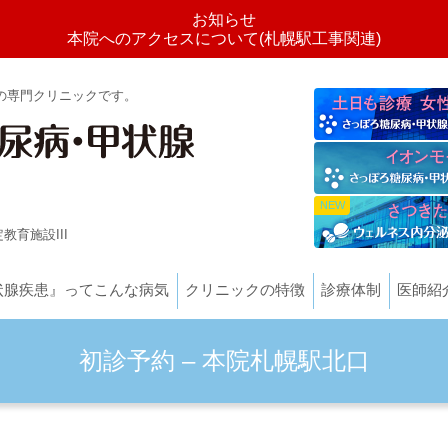
お知らせ
本院へのアクセスについて(札幌駅工事関連)
の専門クリニックです。
教育施設III
状腺疾患』ってこんな病気
クリニックの特徴
診療体制
医師紹
初診予約 – 本院札幌駅北口