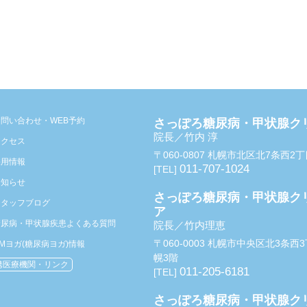
お問い合わせ・WEB予約
さっぽろ糖尿病・甲状腺ク
院長／竹内 淳
アクセス
〒060-0807 札幌市北区北7条西2
採用情報
011-707-1024
[TEL]
お知らせ
さっぽろ糖尿病・甲状腺ク
スタッフブログ
ア
糖尿病・甲状腺疾患よくある質問
院長／竹内理恵
〒060-0003 札幌市中央区北3条
Mヨガ(糖尿病ヨガ)情報
幌3階
携医療機関・リンク
011-205-6181
[TEL]
さっぽろ糖尿病・甲状腺ク