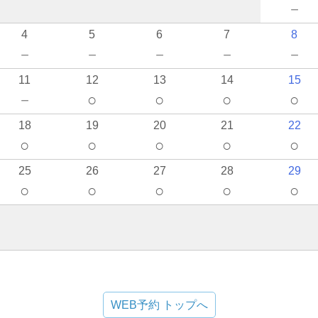
－
4
5
6
7
8
－
－
－
－
－
11
12
13
14
15
－
○
○
○
○
18
19
20
21
22
○
○
○
○
○
25
26
27
28
29
○
○
○
○
○
WEB予約 トップへ