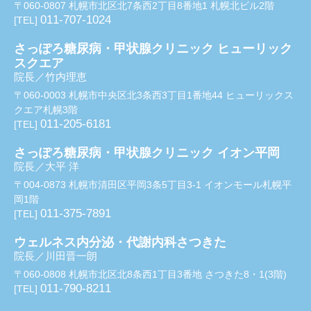
〒060-0807 札幌市北区北7条西2丁目8番地1 札幌北ビル2階
011-707-1024
[TEL]
さっぽろ糖尿病・甲状腺クリニック ヒューリック
スクエア
院長／竹内理恵
〒060-0003 札幌市中央区北3条西3丁目1番地44 ヒューリックス
クエア札幌3階
011-205-6181
[TEL]
さっぽろ糖尿病・甲状腺クリニック イオン平岡
院長／大平 洋
〒004-0873 札幌市清田区平岡3条5丁目3-1 イオンモール札幌平
岡1階
011-375-7891
[TEL]
ウェルネス内分泌・代謝内科さつきた
院長／川田晋一朗
〒060-0808 札幌市北区北8条西1丁目3番地 さつきた8・1(3階)
011-790-8211
[TEL]