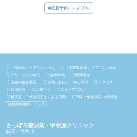
WEB予約 トップへ
『糖尿病』ってこんな病気
『甲状腺疾患』ってこんな病気
クリニックの特徴
診療体制
医師紹介
当院の検査機器
お問い合わせ・WEB予約
アクセス
採用情報
お知らせ
スタッフブログ
糖尿病・甲状腺疾患よくある質問
DMヨガ(糖尿病ヨガ)情報
連携医療機関・リンク
さっぽろ糖尿病・甲状腺クリニック
院長／竹内 淳