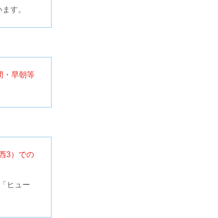
います。
間・早朝等
西3）での
「ヒュー