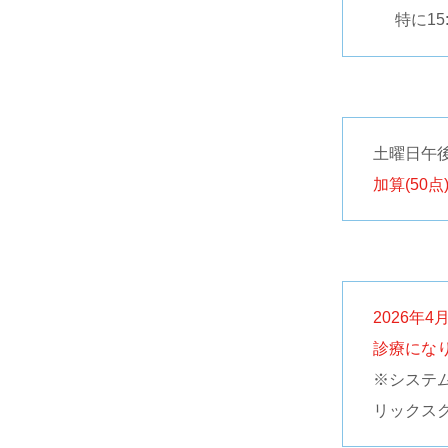
特に1
土曜日午後
加算(50点
2026年
診療にな
※システ
リックス