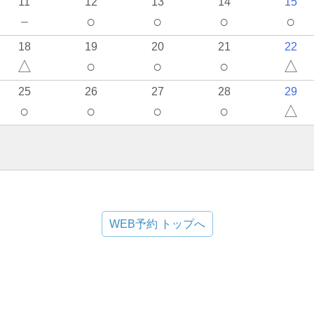
11
12
13
14
15
－
○
○
○
○
18
19
20
21
22
△
○
○
○
△
25
26
27
28
29
○
○
○
○
△
WEB予約 トップへ