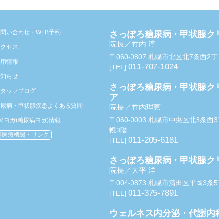
お問い合わせ・WEB予約
さっぽろ糖尿病・甲状腺ク
院長／竹内 淳
アクセス
〒060-0807 札幌市北区北7条西2
採用情報
011-707-1024
[TEL]
お知らせ
さっぽろ糖尿病・甲状腺ク
スタッフブログ
ア
糖尿病・甲状腺疾患よくある質問
院長／竹内理恵
〒060-0003 札幌市中央区北3条
Mヨガ(糖尿病ヨガ)情報
幌3階
携医療機関・リンク
011-205-6181
[TEL]
さっぽろ糖尿病・甲状腺ク
院長／大平 洋
〒004-0873 札幌市清田区平岡3条
011-375-7891
[TEL]
ウェルネス内分泌・代謝内