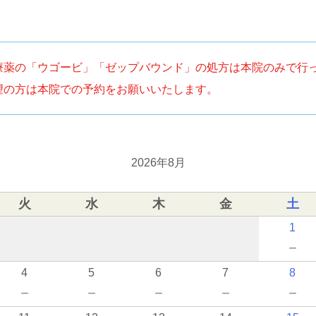
療薬の「ウゴービ」「ゼップバウンド」の処方は本院のみで行
望の方は本院での予約をお願いいたします。
2026年8月
火
水
木
金
土
1
－
4
5
6
7
8
－
－
－
－
－