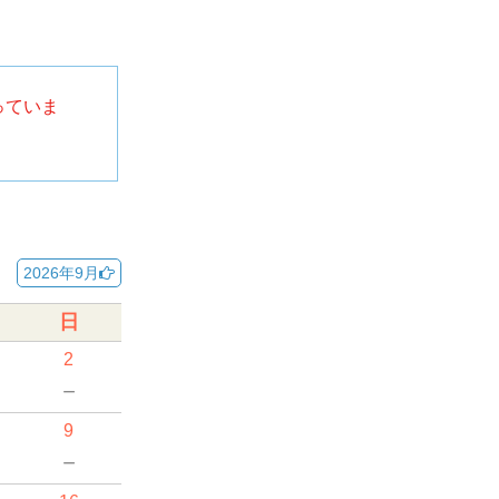
っていま
2026年9月
日
2
－
9
－