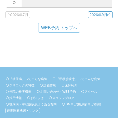
○
2026年7月
2026年9月
WEB予約 トップへ
『糖尿病』ってこんな病気
『甲状腺疾患』ってこんな病気
クリニックの特徴
診療体制
医師紹介
当院の検査機器
お問い合わせ・WEB予約
アクセス
採用情報
お知らせ
スタッフブログ
糖尿病・甲状腺疾患よくある質問
DMヨガ(糖尿病ヨガ)情報
連携医療機関・リンク