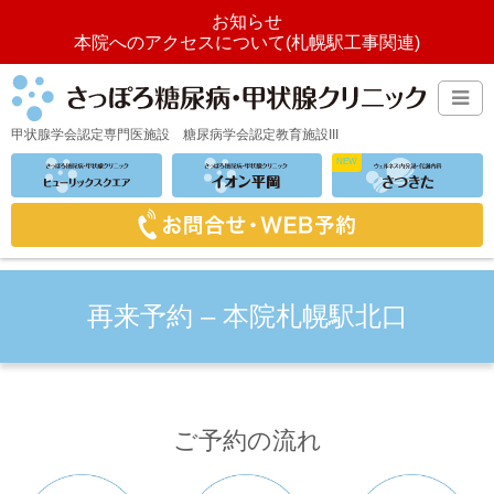
お知らせ
本院へのアクセスについて(札幌駅工事関連)
甲状腺学会認定専門医施設
糖尿病学会認定教育施設III
再来予約 – 本院札幌駅北口
ご予約の流れ