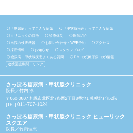
『糖尿病』ってこんな病気
『甲状腺疾患』ってこんな病気
クリニックの特徴
診療体制
医師紹介
当院の検査機器
お問い合わせ・WEB予約
アクセス
採用情報
お知らせ
スタッフブログ
糖尿病・甲状腺疾患よくある質問
DMヨガ(糖尿病ヨガ)情報
連携医療機関・リンク
さっぽろ糖尿病・甲状腺クリニック
院長／竹内 淳
〒060-0807 札幌市北区北7条西2丁目8番地1 札幌北ビル2階
011-707-1024
[TEL]
さっぽろ糖尿病・甲状腺クリニック ヒューリック
スクエア
院長／竹内理恵