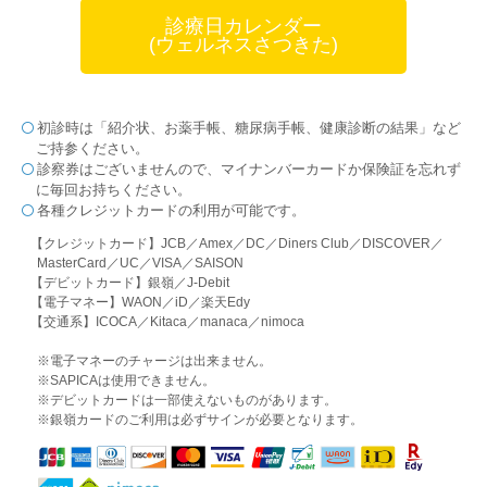
診療日カレンダー
(ウェルネスさつきた)
初診時は「紹介状、お薬手帳、糖尿病手帳、健康診断の結果」など
ご持参ください。
診察券はございませんので、マイナンバーカードか保険証を忘れず
に毎回お持ちください。
各種クレジットカードの利用が可能です。
【クレジットカード】JCB／Amex／DC／Diners Club／DISCOVER／
MasterCard／UC／VISA／SAISON
【デビットカード】銀嶺／J-Debit
【電子マネー】WAON／iD／楽天Edy
【交通系】ICOCA／Kitaca／manaca／nimoca
※電子マネーのチャージは出来ません。
※SAPICAは使用できません。
※デビットカードは一部使えないものがあります。
※銀嶺カードのご利用は必ずサインが必要となります。