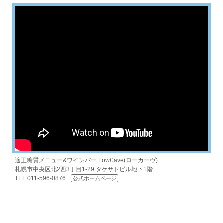
適正糖質メニュー&ワインバー LowCave(ローカーヴ)
札幌市中央区北2西3丁目1-29 タケサトビル地下1階
TEL 011-596-0876
公式ホームページ